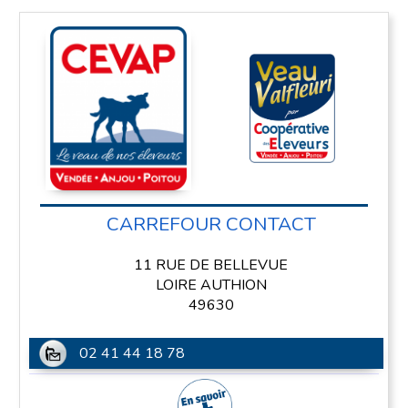
CARREFOUR CONTACT
11 RUE DE BELLEVUE
LOIRE AUTHION
49630
02 41 44 18 78
En savoir plus