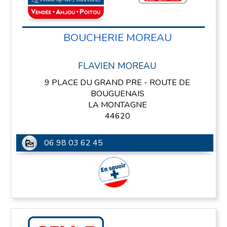
BOUCHERIE MOREAU
FLAVIEN MOREAU
9 PLACE DU GRAND PRE - ROUTE DE
BOUGUENAIS
LA MONTAGNE
44620
06 98 03 62 45
En savoir plus