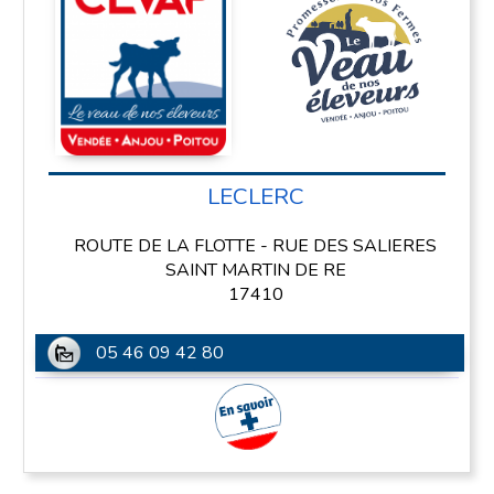
LECLERC
ROUTE DE LA FLOTTE - RUE DES SALIERES
SAINT MARTIN DE RE
17410
05 46 09 42 80
En savoir plus