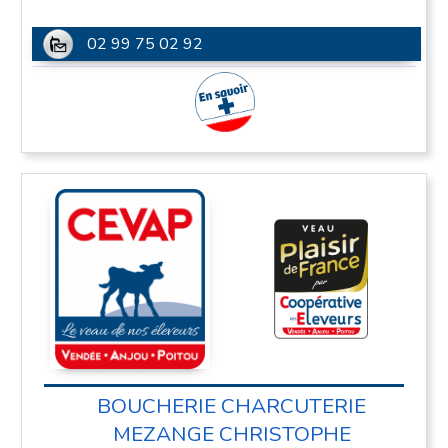
02 99 75 02 92
En savoir plus
BOUCHERIE CHARCUTERIE
MEZANGE CHRISTOPHE