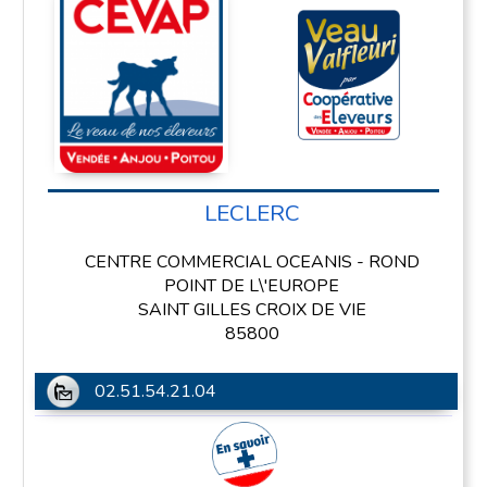
LECLERC
CENTRE COMMERCIAL OCEANIS - ROND
POINT DE L\'EUROPE
SAINT GILLES CROIX DE VIE
85800
02.51.54.21.04
En savoir plus