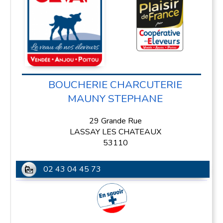
BOUCHERIE CHARCUTERIE
MAUNY STEPHANE
29 Grande Rue
LASSAY LES CHATEAUX
53110
02 43 04 45 73
En savoir plus