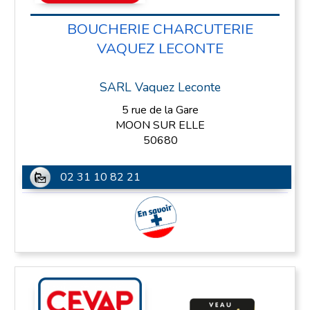
BOUCHERIE CHARCUTERIE
VAQUEZ LECONTE
SARL Vaquez Leconte
5 rue de la Gare
MOON SUR ELLE
50680
02 31 10 82 21
En savoir plus