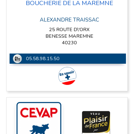
BOUCHERIE DE LA MAREMNE
ALEXANDRE TRAISSAC
25 ROUTE D\'ORX
BENESSE MAREMNE
40230
05.58.98.15.50
En savoir plus