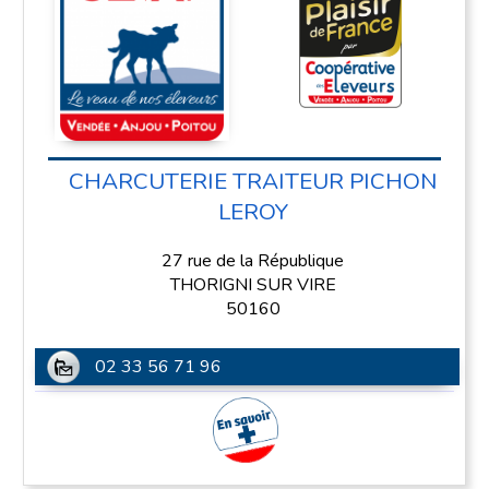
CHARCUTERIE TRAITEUR PICHON
LEROY
27 rue de la République
THORIGNI SUR VIRE
50160
02 33 56 71 96
En savoir plus