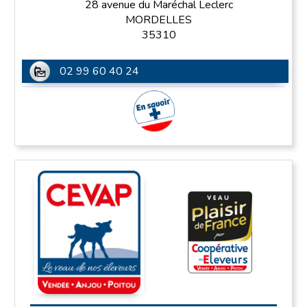
28 avenue du Maréchal Leclerc
MORDELLES
35310
02 99 60 40 24
En savoir plus