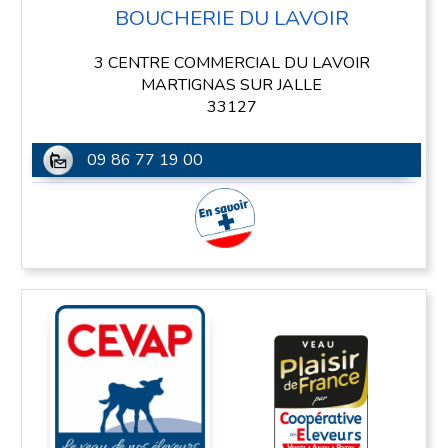
BOUCHERIE DU LAVOIR
3 CENTRE COMMERCIAL DU LAVOIR
MARTIGNAS SUR JALLE
33127
09 86 77 19 00
En savoir plus