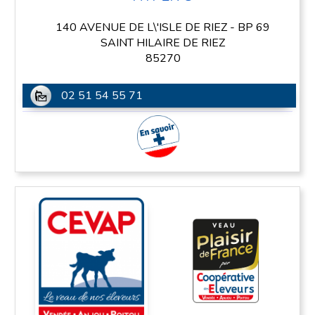
140 AVENUE DE L\'ISLE DE RIEZ - BP 69
SAINT HILAIRE DE RIEZ
85270
02 51 54 55 71
En savoir plus