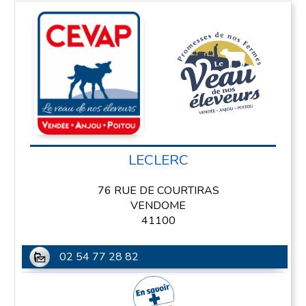
LECLERC
76 RUE DE COURTIRAS
VENDOME
41100
02 54 77 28 82
En savoir plus