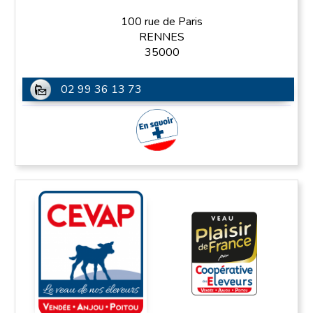
100 rue de Paris
RENNES
35000
02 99 36 13 73
En savoir plus