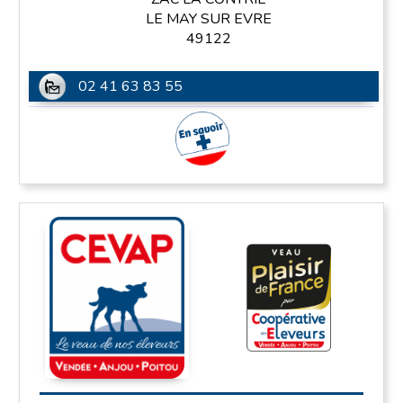
LE MAY SUR EVRE
49122
02 41 63 83 55
En savoir plus