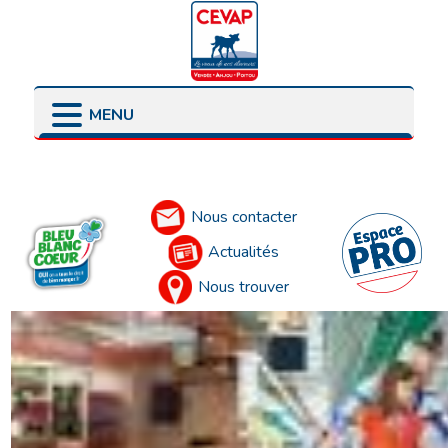
MENU
LES POINTS DE VENTE
LES ENGAGEMENTS
PRÉSENTATION
LES ÉLEVEURS
Accueil
LES PARTENAIRES
Nous contacter
Actualités
Nous trouver