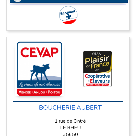
En savoir plus
BOUCHERIE AUBERT
1 rue de Cintré
LE RHEU
35650