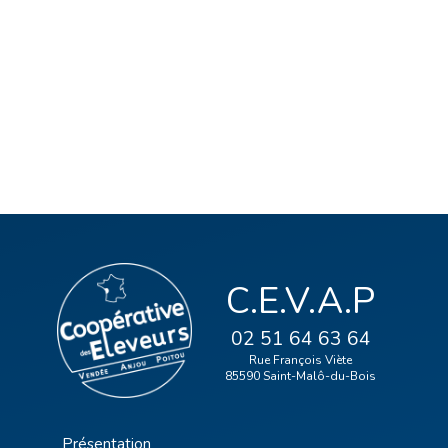
C.E.V.A.P
02 51 64 63 64
Rue François Viète
85590 Saint-Malô-du-Bois
Présentation