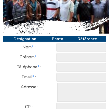
CEVAP DEVIS
Retourner vers le catalogue
Désignation
Photo
Référence
Nom
*
:
Prénom
*
:
Téléphone
*
:
Email
*
:
Adresse :
CP :