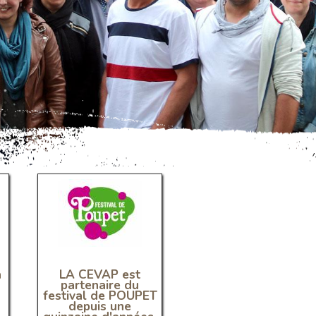
PARTENAIRES
à
LA CEVAP est
partenaire du
festival de POUPET
depuis une