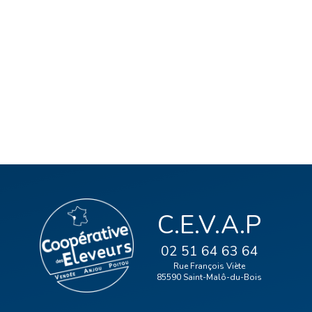
C.E.V.A.P
02 51 64 63 64
Rue François Viète
85590 Saint-Malô-du-Bois