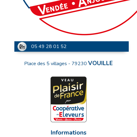
05 49 28 01 52
VOUILLE
Place des 5 villages
-
79230
Informations