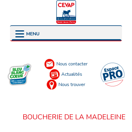
MENU
LES POINTS DE VENTE
LES ENGAGEMENTS
PRÉSENTATION
LES ÉLEVEURS
Accueil
LES PARTENAIRES
Nous contacter
Actualités
Nous trouver
BOUCHERIE DE LA MADELEINE