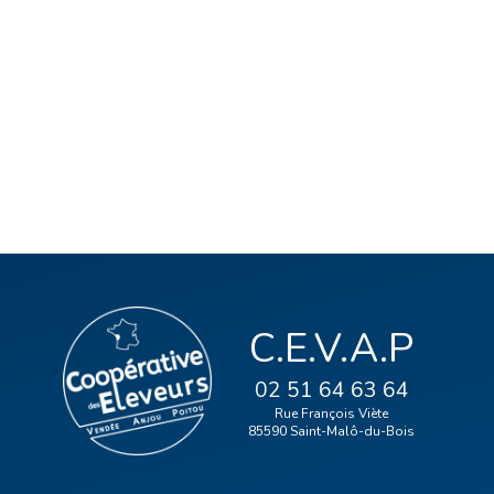
C.E.V.A.P
02 51 64 63 64
Rue François Viète
85590 Saint-Malô-du-Bois