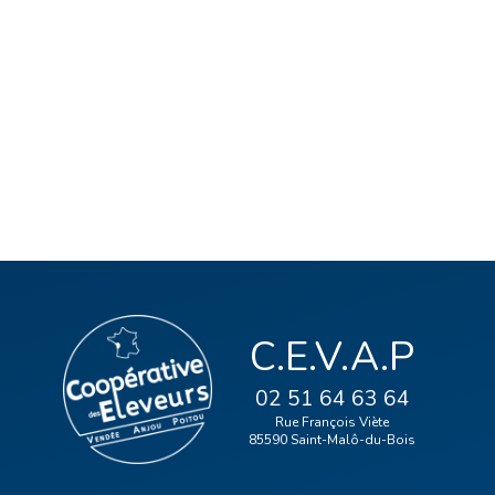
C.E.V.A.P
02 51 64 63 64
Rue François Viète
85590 Saint-Malô-du-Bois