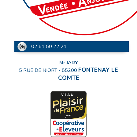
02 51 50 22 21
Mr JARY
FONTENAY LE
5 RUE DE NIORT
-
85200
COMTE