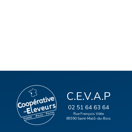
C.E.V.A.P
02 51 64 63 64
Rue François Viète
85590 Saint-Malô-du-Bois