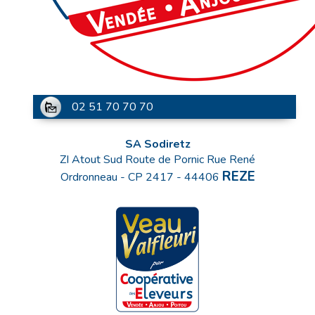
02 51 70 70 70
SA Sodiretz
ZI Atout Sud Route de Pornic Rue René
REZE
Ordronneau - CP 2417
-
44406