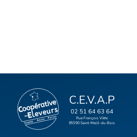
C.E.V.A.P
02 51 64 63 64
Rue François Viète
85590 Saint-Malô-du-Bois