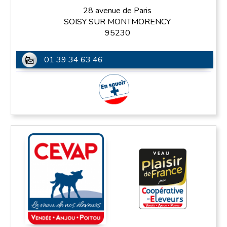
28 avenue de Paris
SOISY SUR MONTMORENCY
95230
01 39 34 63 46
En savoir plus