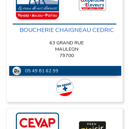
BOUCHERIE CHAIGNEAU CEDRIC
63 GRAND RUE
MAULEON
79700
05 49 81 62 99
En savoir plus