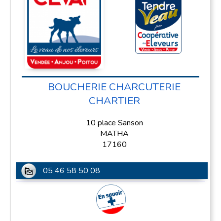
BOUCHERIE CHARCUTERIE
CHARTIER
10 place Sanson
MATHA
17160
05 46 58 50 08
En savoir plus