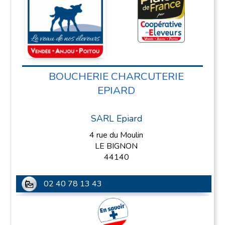
BOUCHERIE CHARCUTERIE
EPIARD
SARL Epiard
4 rue du Moulin
LE BIGNON
44140
02 40 78 13 43
En savoir plus