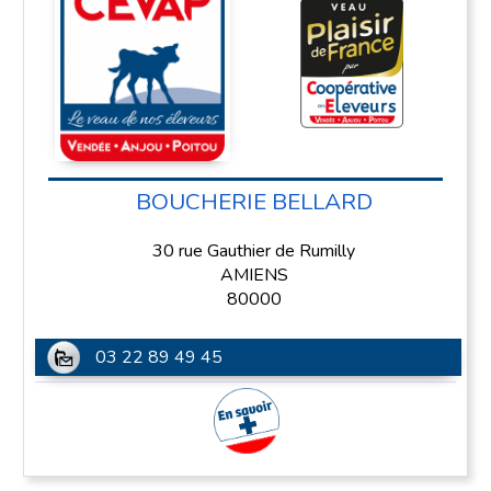
BOUCHERIE BELLARD
30 rue Gauthier de Rumilly
AMIENS
80000
03 22 89 49 45
En savoir plus