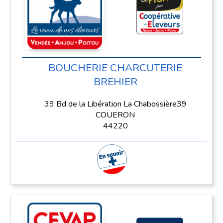
BOUCHERIE CHARCUTERIE
BREHIER
39 Bd de la Libération La Chabossière39
COUERON
44220
En savoir plus