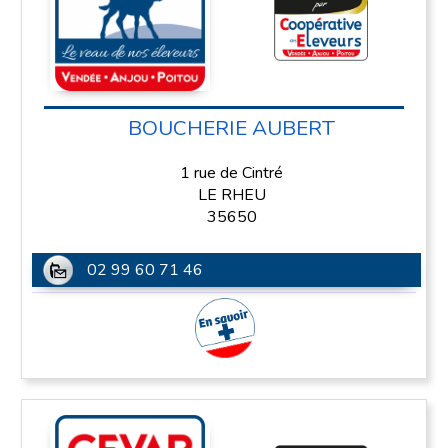
BOUCHERIE AUBERT
1 rue de Cintré
LE RHEU
35650
02 99 60 71 46
En savoir plus