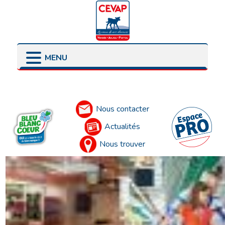
MENU
LES POINTS DE VENTE
LES ENGAGEMENTS
PRÉSENTATION
LES ÉLEVEURS
Accueil
LES PARTENAIRES
Nous contacter
Actualités
Nous trouver