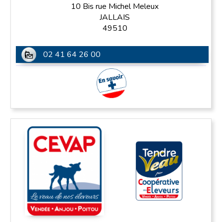
10 Bis rue Michel Meleux
JALLAIS
49510
02 41 64 26 00
En savoir plus