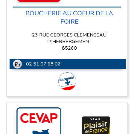
BOUCHERIE AU COEUR DE LA
FOIRE
23 RUE GEORGES CLEMENCEAU
L\'HERBERGEMENT
85260
02 51 07 68 06
En savoir plus