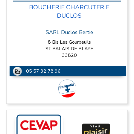
BOUCHERIE CHARCUTERIE
DUCLOS
SARL Duclos Bertie
8 Bis Les Gourbeuils
ST PALAIS DE BLAYE
33820
05 57 32 78 96
En savoir plus