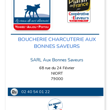
BOUCHERIE CHARCUTERIE AUX
BONNES SAVEURS
SARL Aux Bonnes Saveurs
68 rue du 24 Février
NIORT
79000
02 40 54 01 22
En savoir plus