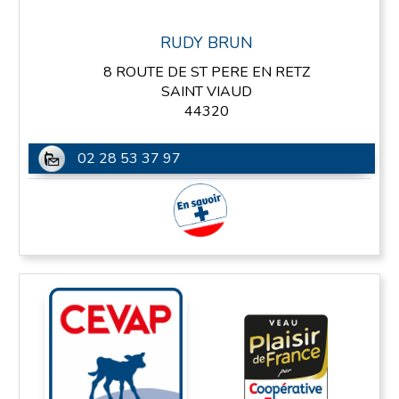
RUDY BRUN
8 ROUTE DE ST PERE EN RETZ
SAINT VIAUD
44320
02 28 53 37 97
En savoir plus