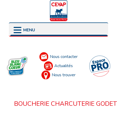
MENU
LES POINTS DE VENTE
LES ENGAGEMENTS
PRÉSENTATION
LES ÉLEVEURS
Accueil
LES PARTENAIRES
Nous contacter
Actualités
Nous trouver
BOUCHERIE CHARCUTERIE GODET