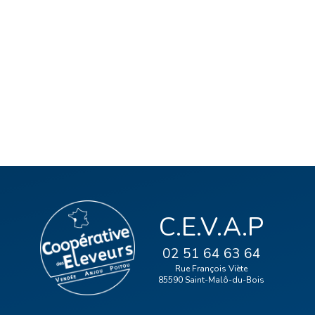
C.E.V.A.P
02 51 64 63 64
Rue François Viète
85590 Saint-Malô-du-Bois