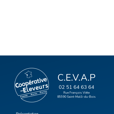
C.E.V.A.P
02 51 64 63 64
Rue François Viète
85590 Saint-Malô-du-Bois
Présentation