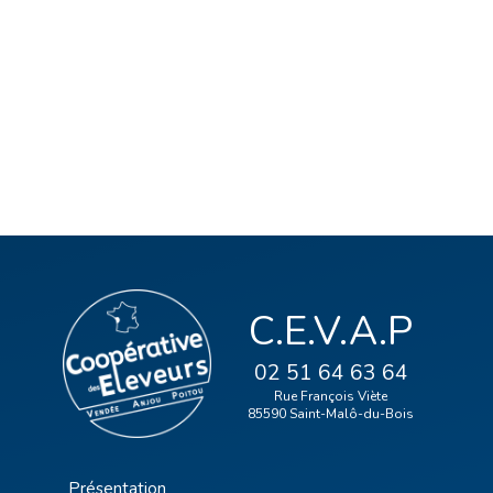
C.E.V.A.P
02 51 64 63 64
Rue François Viète
85590 Saint-Malô-du-Bois
Présentation