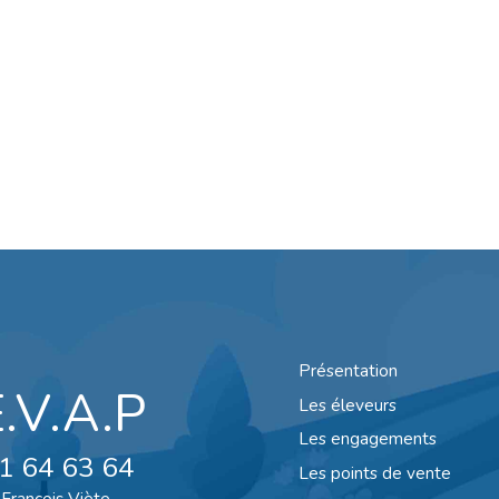
Présentation
E.V.A.P
Les éleveurs
Les engagements
1 64 63 64
Les points de vente
François Viète