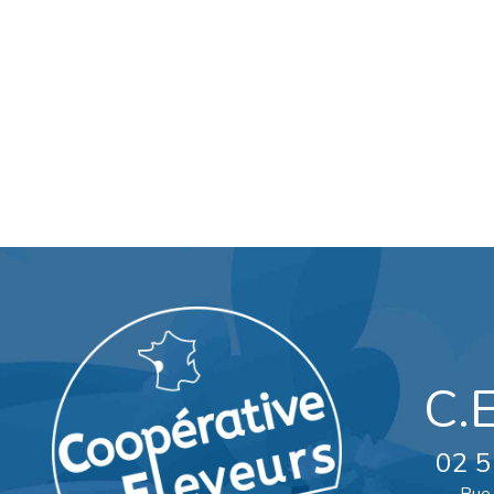
C.
02 5
Rue 