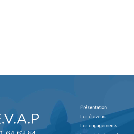
Présentation
E.V.A.P
Les éleveurs
Les engagements
1 64 63 64