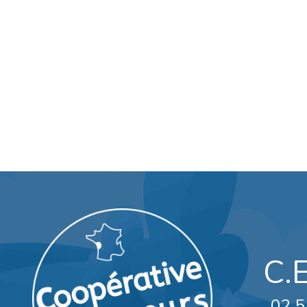
C.
02 5