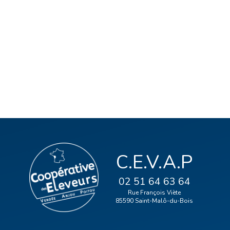
C.E.V.A.P
02 51 64 63 64
Rue François Viète
85590 Saint-Malô-du-Bois