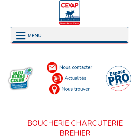
MENU
LES POINTS DE VENTE
LES ENGAGEMENTS
PRÉSENTATION
LES ÉLEVEURS
Accueil
LES PARTENAIRES
Nous contacter
Actualités
Nous trouver
BOUCHERIE CHARCUTERIE
BREHIER