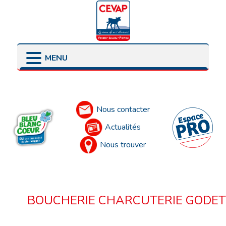
MENU
LES POINTS DE VENTE
LES ENGAGEMENTS
PRÉSENTATION
LES ÉLEVEURS
Accueil
LES PARTENAIRES
Nous contacter
Actualités
Nous trouver
BOUCHERIE CHARCUTERIE GODET