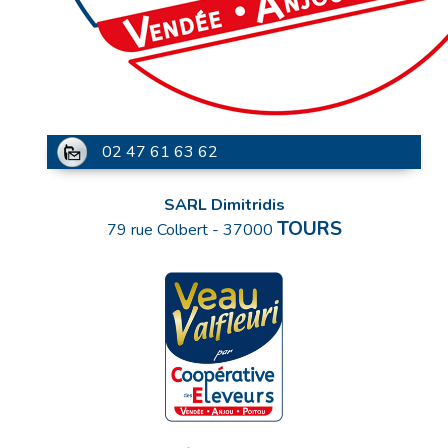
02 47 61 63 62
SARL Dimitridis
TOURS
79 rue Colbert
-
37000