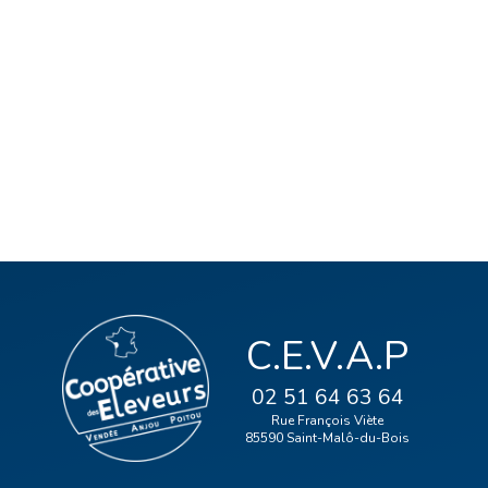
C.E.V.A.P
02 51 64 63 64
Rue François Viète
85590 Saint-Malô-du-Bois