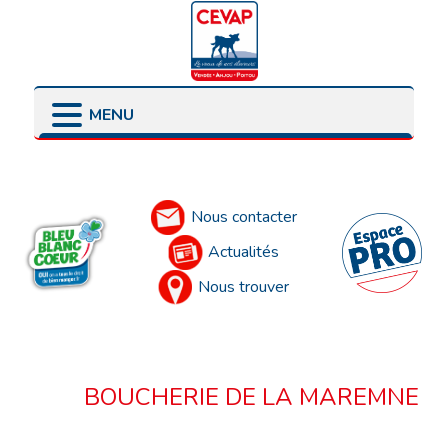
MENU
LES POINTS DE VENTE
LES ENGAGEMENTS
PRÉSENTATION
LES ÉLEVEURS
Accueil
LES PARTENAIRES
Nous contacter
Actualités
Nous trouver
BOUCHERIE DE LA MAREMNE