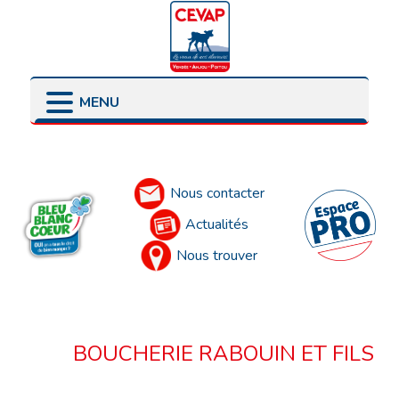
MENU
LES POINTS DE VENTE
LES ENGAGEMENTS
PRÉSENTATION
LES ÉLEVEURS
Accueil
LES PARTENAIRES
Nous contacter
Actualités
Nous trouver
BOUCHERIE RABOUIN ET FILS