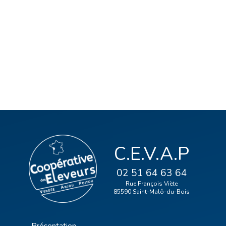
C.E.V.A.P
02 51 64 63 64
Rue François Viète
85590 Saint-Malô-du-Bois
Présentation