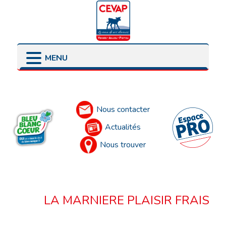
MENU
LES POINTS DE VENTE
LES ENGAGEMENTS
PRÉSENTATION
LES ÉLEVEURS
Accueil
LES PARTENAIRES
Nous contacter
Actualités
Nous trouver
LA MARNIERE PLAISIR FRAIS