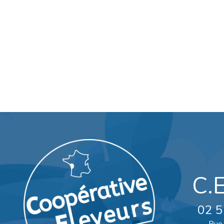
C.
02 5
Rue 