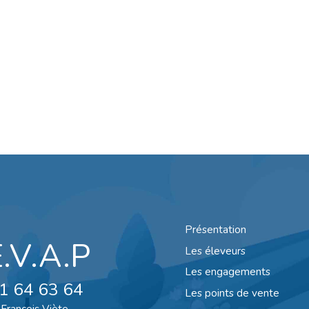
Présentation
E.V.A.P
Les éleveurs
Les engagements
1 64 63 64
Les points de vente
François Viète