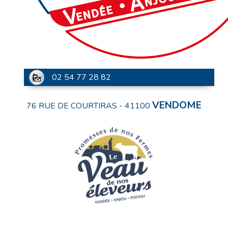
02 54 77 28 82
VENDOME
76 RUE DE COURTIRAS
-
41100