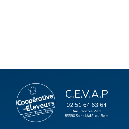
C.E.V.A.P
02 51 64 63 64
Rue François Viète
85590 Saint-Malô-du-Bois