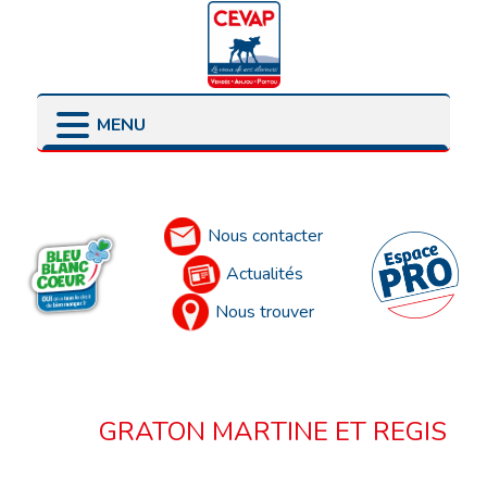
MENU
LES ÉLEVEURS
PRÉSENTATION
Accueil
LES POINTS DE VENTE
LES ENGAGEMENTS
LES PARTENAIRES
Nous contacter
Actualités
Nous trouver
GRATON MARTINE ET REGIS