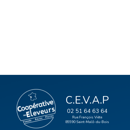
C.E.V.A.P
02 51 64 63 64
Rue François Viète
85590 Saint-Malô-du-Bois