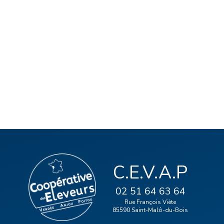
C.E.V.A.P
02 51 64 63 64
Rue François Viète
85590 Saint-Malô-du-Bois